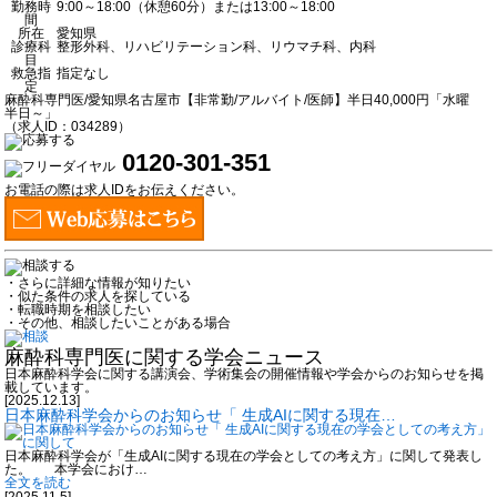
勤務時
9:00～18:00（休憩60分）または13:00～18:00
間
所在
愛知県
診療科
整形外科、リハビリテーション科、リウマチ科、内科
目
救急指
指定なし
定
麻酔科専門医/愛知県名古屋市【非常勤/アルバイト/医師】半日40,000円「水曜
半日～」
（求人ID：034289）
0120-301-351
お電話の際は求人IDをお伝えください。
・さらに詳細な情報が知りたい
・似た条件の求人を探している
・転職時期を相談したい
・その他、相談したいことがある場合
麻酔科専門医に関する学会ニュース
日本麻酔科学会に関する講演会、学術集会の開催情報や学会からのお知らせを掲
載しています。
[2025.12.13]
日本麻酔科学会からのお知らせ「 生成AIに関する現在…
日本麻酔科学会が「生成AIに関する現在の学会としての考え方」に関して発表し
た。 本学会におけ…
全文を読む
[2025.11.5]