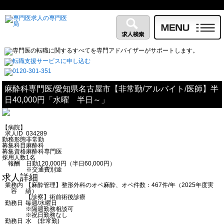
麻酔科専門医/愛知県名古屋市【非常勤/アルバイト/医師】半
日40,000円「水曜 半日～」
【病院】
求人ID
034289
勤務形態
非常勤
募集科目
麻酔科
募集資格
麻酔科専門医
採用人数
1名
報酬
日勤120,000円（半日60,000円）
※交通費別途
求人詳細
業務内
【麻酔管理】整形外科のオペ麻酔、オペ件数：467件/年（2025年度実
容
績）
【診察】術前術後診療
勤務日
毎週/水曜日
※隔週勤務相談可
※祝日勤務なし
勤務日
水 (非常勤)