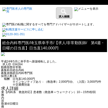
総合内科専門医/埼玉県幸手市/【求人/非常勤医師/ 第4週・
日曜の日当直】日当直140,000円
平成24年5月に幸手市へ新築移転しました。
求人ID
034264
勤務形態
非常勤
募集科目
総合内科
募集資格
総合内科専門医
採用人数
1名
報酬
日当直140,000円
※インセンティブあり：（救急車）2,000円/台、（入院）3,000円/件
※交通費別途
求人詳細
業
【内科系 救急対応】患者数（救急車＋ウォークイン）10～15件程/回
務
内
容
勤
第4/日曜日
務