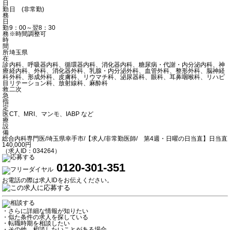
日
勤
日 (非常勤)
務
日
勤
9：00～翌8：30
務
※時間調整可
時
間
所
埼玉県
在
診
内科、呼吸器内科、循環器内科、消化器内科、糖尿病・代謝・内分泌内科、神
療
経内科、外科、消化器外科、乳腺・内分泌外科、血管外科、整形外科、脳神経
科
外科、形成外科、皮膚科、リウマチ科、泌尿器科、眼科、耳鼻咽喉科、リハビ
目
リテーション科、放射線科、麻酔科
救
二次
急
指
定
医
CT、MRI、マンモ、IABP など
療
設
備
総合内科専門医/埼玉県幸手市/【求人/非常勤医師/ 第4週・日曜の日当直】日当直
140,000円
（求人ID：034264）
0120-301-351
お電話の際は求人IDをお伝えください。
・さらに詳細な情報が知りたい
・似た条件の求人を探している
・転職時期を相談したい
・その他、相談したいことがある場合