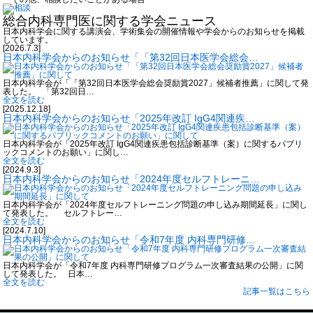
総合内科専門医に関する学会ニュース
日本内科学会に関する講演会、学術集会の開催情報や学会からのお知らせを掲載
しています。
[2026.7.3]
日本内科学会からのお知らせ「「第32回日本医学会総会…
日本内科学会が「「第32回日本医学会総会奨励賞2027」候補者推薦」に関して発
表した。 「第32回日…
全文を読む
[2025.12.18]
日本内科学会からのお知らせ「2025年改訂 IgG4関連疾…
日本内科学会が「2025年改訂 IgG4関連疾患包括診断基準（案）に関するパブリ
ックコメントのお願い」に関し…
全文を読む
[2024.9.3]
日本内科学会からのお知らせ「2024年度セルフトレーニ…
日本内科学会が「2024年度セルフトレーニング問題の申し込み期間延長」に関し
て発表した。 セルフトレー…
全文を読む
[2024.7.10]
日本内科学会からのお知らせ「令和7年度 内科専門研修…
日本内科学会が「令和7年度 内科専門研修プログラム一次審査結果の公開」に関
して発表した。 日本…
全文を読む
記事一覧はこちら