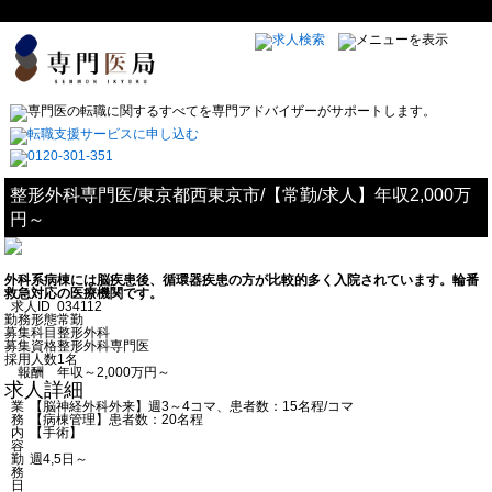
整形外科専門医/東京都西東京市/【常勤/求人】年収2,000万
円～
外科系病棟には脳疾患後、循環器疾患の方が比較的多く入院されています。輪番
救急対応の医療機関です。
求人ID
034112
勤務形態
常勤
募集科目
整形外科
募集資格
整形外科専門医
採用人数
1名
報酬
年収～2,000万円～
求人詳細
業
【脳神経外科外来】週3～4コマ、患者数：15名程/コマ
務
【病棟管理】患者数：20名程
内
【手術】
容
勤
週4,5日～
務
日