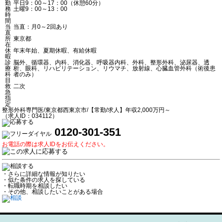
勤
平日9：00～17：00（休憩60分）
務
土曜9：00～13：00
時
間
当
当直：月0～2回あり
直
所
東京都
在
休
年末年始、夏期休暇、有給休暇
暇
診
脳外、循環器、内科、消化器、呼吸器内科、外科、整形外科、泌尿器、透
療
析、眼科、リハビリテーション、リウマチ、放射線、心臓血管外科（術後患
科
者のみ）
目
救
二次
急
指
定
整形外科専門医/東京都西東京市/【常勤/求人】年収2,000万円～
（求人ID：034112）
0120-301-351
お電話の際は求人IDをお伝えください。
・さらに詳細な情報が知りたい
・似た条件の求人を探している
・転職時期を相談したい
・その他、相談したいことがある場合