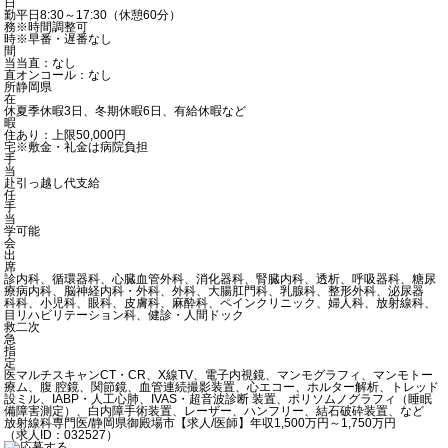
日
勤
平日8:30～17:30（休憩60分）
務
※時間調整可
時
※早番・遅番なし
間
当
当直：なし
直
オンコール：なし
所
静岡県
在
休
夏季休暇3日、冬期休暇6日、有給休暇など
暇
住
あり：上限50,000円
宅
※敷金・礼金は病院負担
手
当
赴
引っ越し代支給
任
手
当
学
可能
会
出
席
診
内科、循環器科、心臓血管外科、消化器科、腎臓内科、透析、呼吸器科、糖尿
療
病内科、脳神経内科・外科、外科、大腸肛門科、乳腺科、整形外科、泌尿器
科
科、小児科、眼科、皮膚科、麻酔科、ペインクリニック、婦人科、放射線科、
目
リハビリテーション科、健診・人間ドック
救
二次
急
指
定
医
マルチスキャンCT・CR、X線TV、電子内視鏡、マンモグラフィ、マンモトー
療
ム、腹 腔鏡、関節鏡、血管連続撮影装置、心エコー、ホルター解析、トレッド
設
ミル、IABP・人工心肺、IVAS・超音波診断 装置、ポリソムノグラフィ（睡眠
備
障害測定）、白内障手術装置、レーザー、ハンフリー、結石破砕装置、など
放射線科専門医/静岡県御殿場市【求人/医師】年収1,500万円～1,750万円
（求人ID：032527）