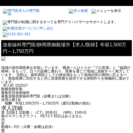
放射線科専門医/静岡県御殿場市【求人/医師】年収1,500万
円～1,750万円
地域の急性期医療を目指しています。 職員一人ひとりが『プロ意識』と『協調の
精神』をもって、日々の診療に携わり、医療を通じて地域に貢献すべく努力して
います。 当院は、基幹病院としての使命感をもって地域住民の期待に応えるべ
く、救急医療に対応すると共に高度医療を提供できる体制作りを積極的に進めて
います。
求人ID
032527
勤務形態
常勤
募集科目
放射線科
募集資格
放射線科専門医（診断または治療）
採用人数
1名
報酬
年収1,500万円～1,750万円（週5日勤務の場合）
求人詳細
業
【読影】読影数：（CT）30件/日、（MRI）15件/日
務
※※マンモグラフィ、PET-CT 対応はありません
内
容
勤
週4～5日（火曜・金曜は必須）
務