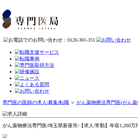
専門医の医師の求人/募集/転職
＞
がん薬物療法専門医(がん薬
がん薬物療法専門医/埼玉県新座市/【求人/常勤】年収1,200万円～