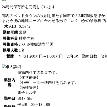
24時間保育所を完備しています
都内のベッドタウンの役割を果たす同市での24時間救急ほ
また今後の地域ニーズに合わせる形で、いくつかの診療科で
求人ID
026342
勤務形態
常勤
募集科目
腫瘍内科
募集資格
がん薬物療法専門医
採用人数
1名
報酬
年収1,200万円～1,800万円 ご年次、勤務日数
腫瘍内科での募集です。
【化学療法】
業務内
【外来】一部一般内科を含みます。
容
【病棟管理】
電子カルテ
勤務日
週4～5日
平日9：00～18：00
勤務時