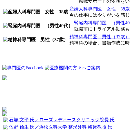
転職サポートの依頼をいた
産婦人科専門医 女性 38歳
今の仕事にはやりがいを感じて
腎臓内科専門医 （男性4
就職前にトライアル勤務もで
精神科専門医 男性（37歳）
精神科の場合、書類作成に時間
石塚 文平 氏／ローズレディースクリニック院長 氏
佐野 倫生 氏／浜松医科大学 整形外科 臨床教授 氏