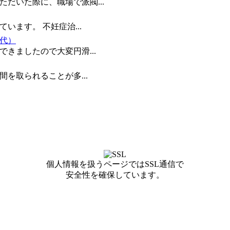
だいた際に、職場で派閥...
います。 不妊症治...
0代）
きましたので大変円滑...
を取られることが多...
個人情報を扱うページではSSL通信で
安全性を確保しています。