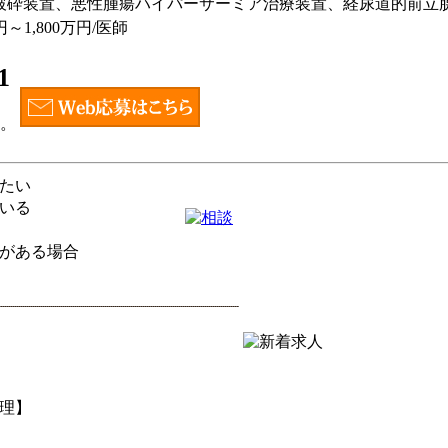
波結石破砕装置、悪性腫瘍ハイパーサーミア治療装置、経尿道的前
1,800万円/医師
1
い。
たい
いる
がある場合
管理】