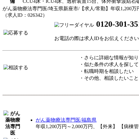
備
CCU4床・ICU4床、透析装置15台、体外衝撃
がん薬物療法専門医/埼玉県新座市/【求人/常勤】年収1,200万円～
（求人ID：026342）
0120-301-35
お電話の際は求人IDをお伝えくださ
・さらに詳細な情報が知り
・似た条件の求人を探して
・転職時期を相談したい
・その他、相談したいこと
がん薬物療法専門医/福島県
年収1,200万円～2,000万円、【外来】 【病棟