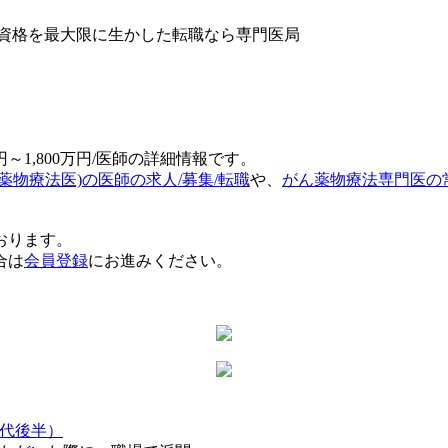
円～1,800万円/医師の詳細情報です。
薬物療法医)の医師の求人/募集/転職
や、
がん薬物療法専門医の
おります。
合は
会員登録
にお進みください。
0代後半）