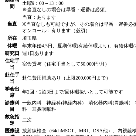
土曜9：00～13：00
間
※当直なしの場合は早番・遅番は必須。
当直：あります
当直
※当直なしも可能ですが、その場合は早番・遅番必
オンコール：有ります（必須）
所在
埼玉県
休暇
年末年始4,5日、夏期休暇(有給休暇より)、有給休暇(2
研究日
週1日あります
住宅手
宿舎貸与（住宅手当として50,000円/月）
当
赴任手
赴任費用補助あり（上限200,000円まで）
当
学会出
年2回・2泊3日まで/回休暇扱いとして可能です
席
診療科
一般内科 神経科(神経内科) 消化器内科(胃腸科
目
科 耳鼻咽喉科
救急指
二次
定
医療設
放射線検査（64chMSCT、MRI、DSA他）、