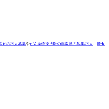
常勤の求人募集
や
がん薬物療法医の非常勤の募集/求人
、
埼玉