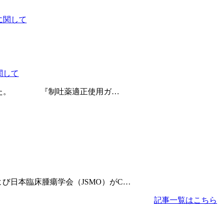
関して
発表した。 『制吐薬適正使用ガ…
および日本臨床腫瘍学会（JSMO）がC…
記事一覧はこちら