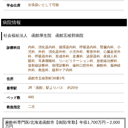
出張扱いとして可能
学会出席
病院情報
社会福祉法人 函館厚生院 函館五稜郭病院
内科、消化器内科、循環器内科、呼吸器内科、腎臓内科、小
診療科目
児科、外科、消化器外科、小児外科、整形外科、心臓血管外
科、呼吸器外科、形成外科、皮膚科、泌尿器科、産婦人科、
眼科、耳鼻咽喉科、リハビリテーション科、放射線治療科、
放射線診断科、病理診断科、歯科口腔外科、麻酔科、脳神経
外科、救急科、緩和ケア内科
函館市五稜郭町38番3号
住所
JR「函館」駅よりバス 約20分
最寄駅
480
ベッド数
二次
救急指定
麻酔科専門医/北海道函館市【病院/常勤】年収1,700万円～2,000
万円