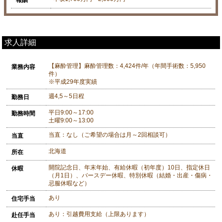
求人詳細
【麻酔管理】麻酔管理数：4,424件/年（年間手術数：5,950
業務内容
件）
※平成29年度実績
週4,5～5日程
勤務日
平日9:00～17:00
勤務時間
土曜9:00～13:00
当直：なし（ご希望の場合は月～2回相談可）
当直
北海道
所在
開院記念日、年末年始、有給休暇（初年度）10日、指定休日
休暇
（月1日）、バースデー休暇、特別休暇（結婚・出産・傷病・
忌服休暇など）
あり
住宅手当
あり：引越費用支給（上限あります）
赴任手当