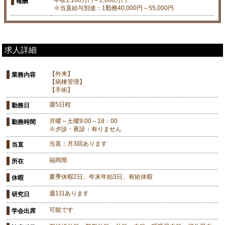
報酬
※当直給与別途：1勤務40,000円～55,000円
求人詳細
【外来】
業務内容
【病棟管理】
【手術】
週5日程
勤務日
月曜～土曜9:00～18：00
勤務時間
※夕診・夜診：有りません
当直：月3回あります
当直
福岡県
所在
夏季休暇2日、年末年始3日、有給休暇
休暇
週1日あります
研究日
可能です
学会出席