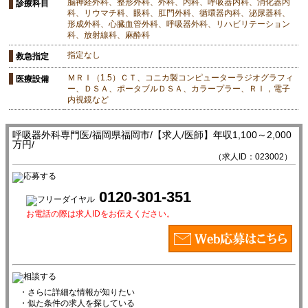
脳神経外科、整形外科、外科、内科、呼吸器内科、消化器内
診療科目
科、リウマチ科、眼科、肛門外科、循環器内科、泌尿器科、
形成外科、心臓血管外科、呼吸器外科、リハビリテーション
科、放射線科、麻酔科
指定なし
救急指定
ＭＲＩ（1.5）ＣＴ、コニカ製コンピューターラジオグラフィ
医療設備
ー、ＤＳＡ、ポータブルＤＳＡ、カラープラー、ＲＩ，電子
内視鏡など
呼吸器外科専門医/福岡県福岡市/【求人/医師】年収1,100～2,000
万円/
（求人ID：023002）
0120-301-351
お電話の際は求人IDをお伝えください。
・さらに詳細な情報が知りたい
・似た条件の求人を探している