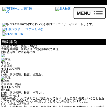
転職事例
呼吸器専門医 男性（40代）
大学を卒業後、医局派遣にて関係病院で勤務。
内科認定医・呼吸器専門医
東京都
呼吸器科
年収1,300万円
週5日
外来、病棟管理、検査、当直あり
静岡県
呼吸器科・内科
年収1,600万円
週4.5日
外来、病棟管理、検査、当直なし
転職のきっかけ
両親が高齢になってきたことが気になっており、また自分が長男ということもあ
ってそろそろ実家の近くへ転居しようと考えたのがきっかけでした。
新しい職場へのご要望
もちろん実家から近いことと、年齢的な面で当直はできれば避けたいという希望