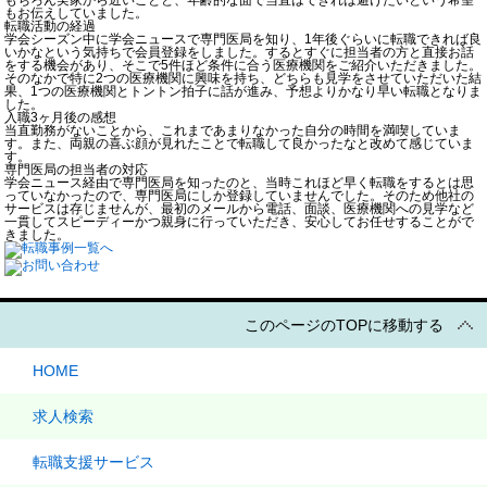
もお伝えしていました。
転職活動の経過
学会シーズン中に学会ニュースで専門医局を知り、1年後ぐらいに転職できれば良
いかなという気持ちで会員登録をしました。するとすぐに担当者の方と直接お話
をする機会があり、そこで5件ほど条件に合う医療機関をご紹介いただきました。
そのなかで特に2つの医療機関に興味を持ち、どちらも見学をさせていただいた結
果、1つの医療機関とトントン拍子に話が進み、予想よりかなり早い転職となりま
した。
入職3ヶ月後の感想
当直勤務がないことから、これまであまりなかった自分の時間を満喫していま
す。また、両親の喜ぶ顔が見れたことで転職して良かったなと改めて感じていま
す。
専門医局の担当者の対応
学会ニュース経由で専門医局を知ったのと、当時これほど早く転職をするとは思
っていなかったので、専門医局にしか登録していませんでした。そのため他社の
サービスは存じませんが、最初のメールから電話、面談、医療機関への見学など
一貫してスピーディーかつ親身に行っていただき、安心してお任せすることがで
きました。
このページのTOPに移動する
HOME
求人検索
転職支援サービス