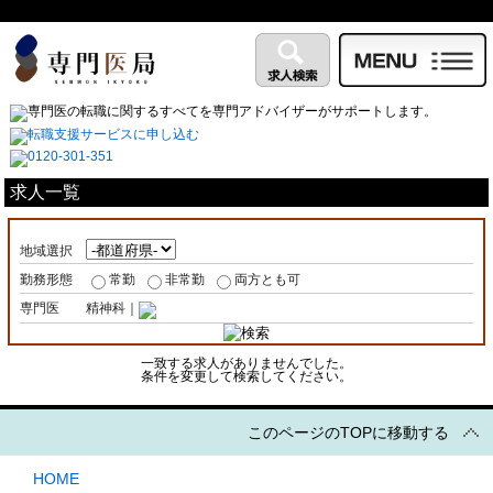
求人一覧
地域選択
勤務形態
常勤
非常勤
両方とも可
専門医
精神科｜
一致する求人がありませんでした。
条件を変更して検索してください。
このページのTOPに移動する
HOME