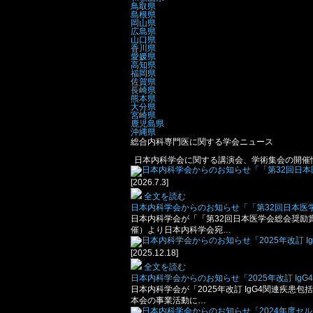
鳥取県
島根県
岡山県
広島県
山口県
香川県
愛媛県
高知県
福岡県
佐賀県
長崎県
熊本県
大分県
宮崎県
鹿児島県
沖縄県
総合内科専門医に関する学会ニュース
日本内科学会に関する講演会、学術集会の開催
[2026.7.3]
全文を読む
日本内科学会からのお知らせ「「第32回日本医学
日本内科学会が「「第32回日本医学会総会奨励賞
催）より日本内科学会宛…
[2025.12.18]
全文を読む
日本内科学会からのお知らせ「2025年改訂 I
日本内科学会が「2025年改訂 IgG4関連疾
本会の事業活動に…