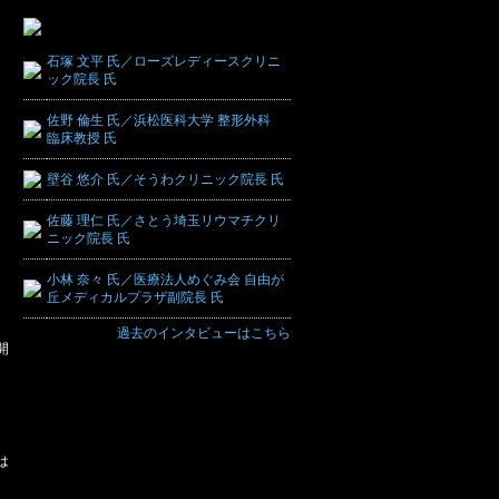
石塚 文平 氏／ローズレディースクリニ
ック院長 氏
佐野 倫生 氏／浜松医科大学 整形外科
臨床教授 氏
壁谷 悠介 氏／そうわクリニック院長 氏
佐藤 理仁 氏／さとう埼玉リウマチクリ
ニック院長 氏
小林 奈々 氏／医療法人めぐみ会 自由が
丘メディカルプラザ副院長 氏
過去のインタビューはこちら
開
は