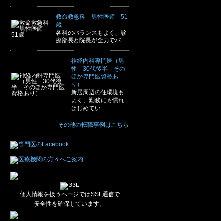
救命救急科 男性医師 51
歳
各科のバランスもよく、診
療部長と院長が全力でバ...
神経内科専門医（男
性 30代後半 その
ほか専門医資格あ
り）
新居周辺の住環境も
よく、勤務にも慣れ
はじめてい...
その他の転職事例はこちら
個人情報を扱うページではSSL通信で
安全性を確保しています。