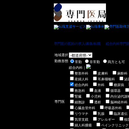
専門医の医師の求人/募集/転職
＞
総合内科専門
地域選択
勤務形態
常勤
非常勤
両方とも可
総合内科｜
整形外科
皮膚科
麻酔科
産婦人科
耳鼻咽喉科
泌
総合内科
外科
糖尿病
救急科
血液
循環器
腎臓
小児科
内分泌代謝
専門医
細胞診
透析
脳神経外科
心臓血管外科
呼吸器外科
リウマチ
乳腺
臨床遺伝
気管支鏡
アレルギー
核
婦人科腫瘍
ペインクリニック