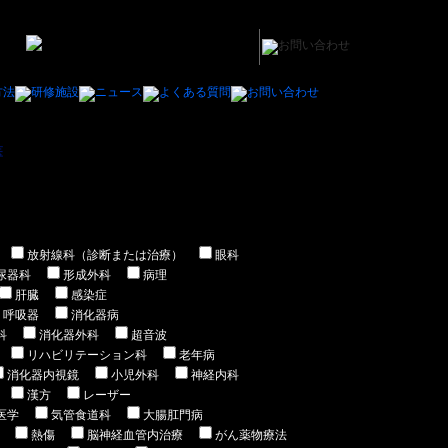
医
＞ 総合内科専門医の常勤の医師の求人/募集一覧
放射線科（診断または治療）
眼科
尿器科
形成外科
病理
肝臓
感染症
呼吸器
消化器病
科
消化器外科
超音波
リハビリテーション科
老年病
消化器内視鏡
小児外科
神経内科
漢方
レーザー
医学
気管食道科
大腸肛門病
熱傷
脳神経血管内治療
がん薬物療法