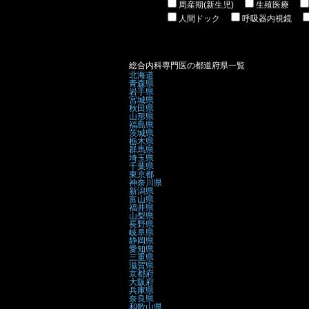
周産期(新生児)
生殖医療
人間ドック
呼吸器内視鏡
総合内科専門医の都道府県一覧
北海道
青森県
岩手県
宮城県
秋田県
山形県
福島県
茨城県
栃木県
群馬県
埼玉県
千葉県
東京都
神奈川県
新潟県
富山県
福井県
山梨県
長野県
岐阜県
静岡県
愛知県
三重県
滋賀県
京都府
大阪府
兵庫県
奈良県
和歌山県