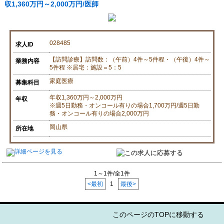
収1,360万円～2,000万円/医師
028485
求人ID
【訪問診療】訪問数：（午前）4件～5件程・（午後）4件～
業務内容
5件程 ※居宅：施設＝5：5
家庭医療
募集科目
年収1,360万円～2,000万円
年収
※週5日勤務・オンコール有りの場合1,700万円/週5日勤
務・オンコール有りの場合2,000万円
岡山県
所在地
1～1件/全1件
<最初
1
最後>
このページのTOPに移動する