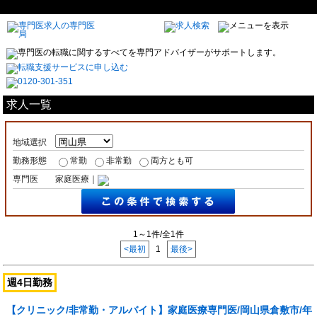
求人一覧
地域選択
勤務形態
常勤
非常勤
両方とも可
専門医
家庭医療｜
1～1件/全1件
<最初
1
最後>
週4日勤務
【クリニック/非常勤・アルバイト】家庭医療専門医/岡山県倉敷市/年