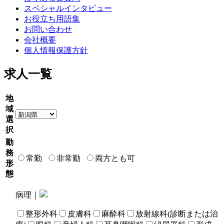
スペシャルインタビュー
お役立ち用語集
お問い合わせ
会社概要
個人情報保護方針
求人一覧
地
域
選
択
勤
務
常勤
非常勤
両方とも可
形
態
病理｜
整形外科
皮膚科
麻酔科
放射線科(診断または治