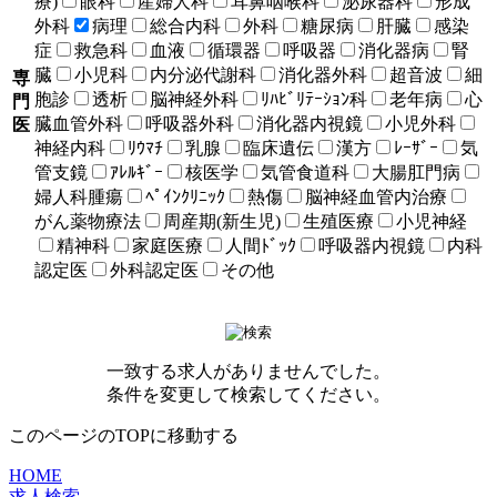
療)
眼科
産婦人科
耳鼻咽喉科
泌尿器科
形成
外科
病理
総合内科
外科
糖尿病
肝臓
感染
症
救急科
血液
循環器
呼吸器
消化器病
腎
臓
小児科
内分泌代謝科
消化器外科
超音波
細
専
胞診
透析
脳神経外科
ﾘﾊﾋﾞﾘﾃｰｼｮﾝ科
老年病
心
門
臓血管外科
呼吸器外科
消化器内視鏡
小児外科
医
神経内科
ﾘｳﾏﾁ
乳腺
臨床遺伝
漢方
ﾚｰｻﾞｰ
気
管支鏡
ｱﾚﾙｷﾞｰ
核医学
気管食道科
大腸肛門病
婦人科腫瘍
ﾍﾟｲﾝｸﾘﾆｯｸ
熱傷
脳神経血管内治療
がん薬物療法
周産期(新生児)
生殖医療
小児神経
精神科
家庭医療
人間ﾄﾞｯｸ
呼吸器内視鏡
内科
認定医
外科認定医
その他
一致する求人がありませんでした。
条件を変更して検索してください。
このページのTOPに移動する
HOME
求人検索