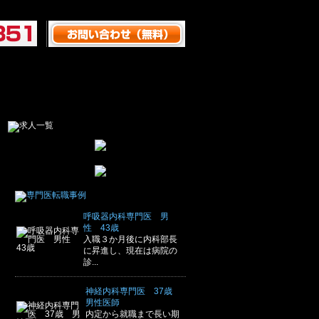
呼吸器内科専門医 男
性 43歳
入職３か月後に内科部長
に昇進し、現在は病院の
診...
神経内科専門医 37歳
男性医師
内定から就職まで長い期