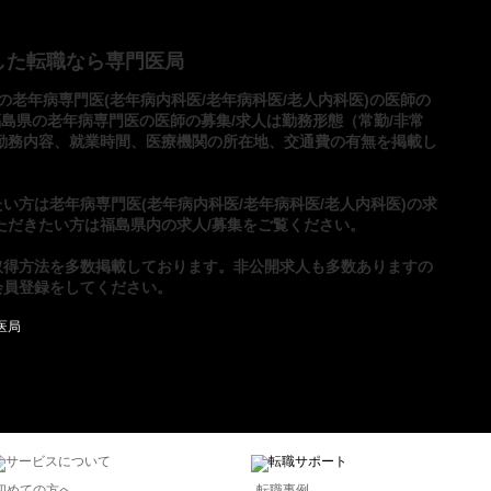
した転職なら専門医局
の老年病専門医(老年病内科医/老年病科医/老人内科医)の医師の
福島県の老年病専門医の医師の募集/求人は勤務形態（常勤/非常
勤務内容、就業時間、医療機関の所在地、交通費の有無を掲載し
たい方は
老年病専門医(老年病内科医/老年病科医/老人内科医)の求
ただきたい方は
福島県内の求人/募集
をご覧ください。
取得方法
を多数掲載しております。非公開求人も多数ありますの
会員登録
をしてください。
初めての方へ
転職事例