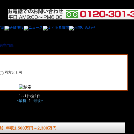
病専門医
＞ 福島県内の老年病専門医の医師の求人/募集一覧
両方とも可
1～1件/全1件
<最初
1
最後>
年収1,500万円～2,300万円