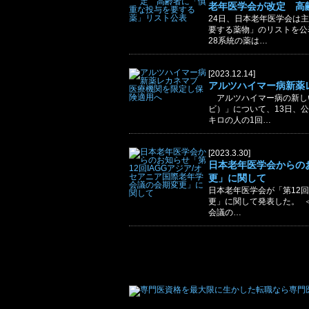
老年医学会が改定 高
24日、日本老年医学会は
要する薬物」のリストを公
28系統の薬は…
[2023.12.14]
アルツハイマー病新薬
アルツハイマー病の新し
ビ）」について、13日、
キロの人の1回…
[2023.3.30]
日本老年医学会からのお
更」に関して
日本老年医学会が「第12回
更」に関して発表した。 ≪
会議の…