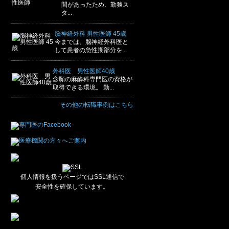
間があったため、勤務ス
タ...
脳神経外科 男性医師 45歳
今までは、脳神経外科医と
して患者の急性期部分を...
外科医 男性医師40歳
念願の麻酔科専門医の資格が
取得できる環境。 勤...
その他の転職事例はこちら
個人情報を扱うページではSSL通信で
安全性を確保しています。