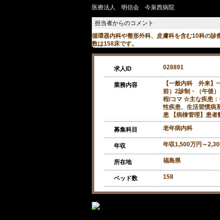
医療法人 明信会 今泉西病院
循環器内科や整形外科、皮膚科を含む10科の診
数は158床です。
028891
求人ID
【一般内科 外来】
業務内容
前）2診制・（午後）
程/コマ ☆主な疾患
性疾患、生活習慣病
患 【病棟管理】患者数
老年病内科
募集科目
年収1,500万円～2,3
年収
福島県
所在地
158
ベッド数