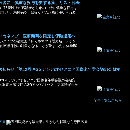
齢者に「慎重な投与を要する薬」リスト公表
主に75歳以上の高齢者が対象の「特に慎重な投与を
表した。糖尿病や不眠症などの治療に用いられる
全文を読む
レカネマブ 医療機関を限定し保険適用へ
いタイプの治療薬「レカネマブ（販売名・レケン
公的医療保険の対象となることが決まった。体重50
全文を読む
知らせ「第12回IAGGアジア/オセアニア国際老年学会議の会期変
IAGGアジア/オセアニア国際老年学会議の会期変
重要≫第12回IAGGアジア/オセアニア国際老年学
全文を読む
記事一覧はこちら