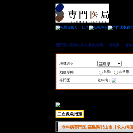
専門医の医師の求人/募集/転職
＞
福島県
＞
老年
地域選択
常勤
非常勤
勤務形態
専門医
老年病｜
二次救急指定
老年病専門医/福島県郡山市【求人/常勤】