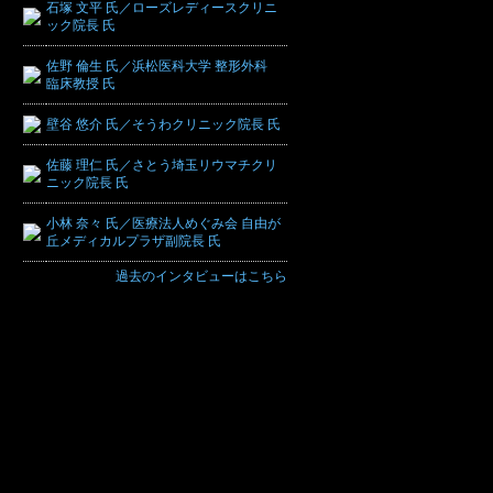
石塚 文平 氏／ローズレディースクリニ
ック院長 氏
佐野 倫生 氏／浜松医科大学 整形外科
臨床教授 氏
壁谷 悠介 氏／そうわクリニック院長 氏
佐藤 理仁 氏／さとう埼玉リウマチクリ
ニック院長 氏
小林 奈々 氏／医療法人めぐみ会 自由が
丘メディカルプラザ副院長 氏
過去のインタビューはこちら