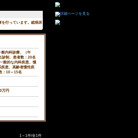
療を行っています。総病床
一般内科診療、（午
1診制、患者数：20名
：一般的な内科疾患、慢
系疾患、高齢者慢性疾
：10～15名
00万円
1～1件/全1件