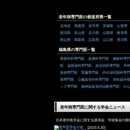
老年病専門医の都道府県一覧
北海道
青森県
岩手県
宮城県
山形県
新潟県
富山県
石川県
山梨県
岐阜県
歌山県
鳥取県
広島県
山口県
香川県
福島県の専門医一覧
整形外科専門医
皮膚科専門医
麻酔科専
医
泌尿器科専門医
総合内科専門医
外
器病専門医
腎臓専門医
内分泌代謝科専
病専門医
心臓血管外科専門医
消化器内
ック専門医
脳神経血管内治療専門医
が
老年病専門医に関する学会ニュース
日本老年医学会に関する講演会、学術集会の開
[2025.6.30]