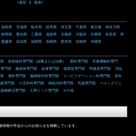
<最初
1
最後>
福島県
茨城県
栃木県
群馬県
埼玉県
千葉県
東京都
神奈川県
静岡県
愛知県
三重県
滋賀県
京都府
大阪府
兵庫県
奈良県
和
愛媛県
高知県
福岡県
長崎県
熊本県
宮崎県
沖縄県
門医
放射線科専門医（診断または治療）
眼科専門医
耳鼻咽喉科専門
科専門医
糖尿病専門医
血液専門医
循環器専門医
呼吸器専門医
消化
門医
透析専門医
脳神経外科専門医
リハビリテーション科専門医
老年
視鏡専門医
小児外科専門医
神経内科専門医
乳腺専門医
ペインクリニ
ん薬物療法専門医
人間ドック専門医
その他
催情報や学会からのお知らせを掲載しています。