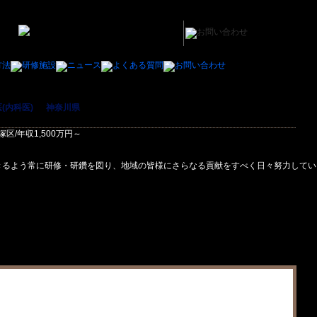
(内科医)
＞
神奈川県
＞ 【病院/常勤】総合内科専門医/神奈川県横浜市戸塚区/年収1
区/年収1,500万円～
きるよう常に研修・研鑽を図り、地域の皆様にさらなる貢献をすべく日々努力してい