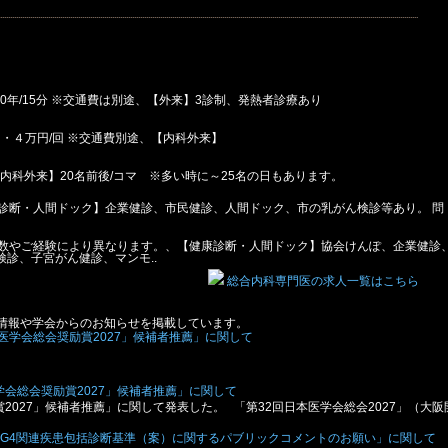
,500年/15分 ※交通費は別途、【外来】3診制、発熱者診療あり
・・４万円/回 ※交通費別途、【内科外来】
、【内科外来】20名前後/コマ ※多い時に～25名の日もあります。
【健康診断・人間ドック】企業健診、市民健診、人間ドック、市の乳がん検診等あり。 問
 勤務日数やご経験により異なります。、【健康診断・人間ドック】協会けんぽ、企業健診
診、子宮がん健診、マンモ..
総合内科専門医の求人一覧はこちら
情報や学会からのお知らせを掲載しています。
会総会奨励賞2027」候補者推薦」に関して
2027」候補者推薦」に関して発表した。 「第32回日本医学会総会2027」（大阪