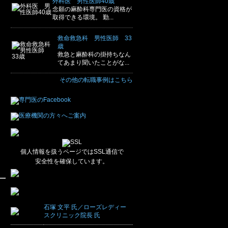
外科医 男性医師40歳
念願の麻酔科専門医の資格が
取得できる環境。 勤...
救命救急科 男性医師 33
歳
救急と麻酔科の掛持ちなん
てあまり聞いたことがな...
その他の転職事例はこちら
個人情報を扱うページではSSL通信で
安全性を確保しています。
石塚 文平 氏／ローズレディー
スクリニック院長 氏