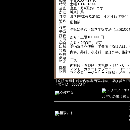
勤務
平日9:00～17:30
時間
土曜9:00～13:00
当直
当直：月4回あります
所在
神奈川県
休暇
夏季休暇(有給消化)、年末年始休暇4,5日(1
研究
応相談
日
住宅
年収に含む（賃料半額支給（上限100,
手当
赴任
あり：上限100,000円
手当
学会
あり：2泊3日まで可
出席
※病院名を使用して発表する場合は、
診療
内科、外科、小児科、整形外科、脳神
科目
救急
二次
指定
内視鏡・腹腔鏡・内視鏡下手術・CT・
医療
マンモ・カラードップラー・エコー・
設備
マイクロサージャリー・眼底カメラ 
【病院/常勤】総合内科専門医/神奈川県横浜市戸塚
（求人ID：000734）
お電話の際は求人
・
・
・
・