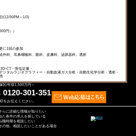
2/30PM～1/3)
000円））
更に1回の参加
経外科、耳鼻咽喉科、眼科、皮膚科、泌尿器科、透析
3D-CT・骨塩定量・
デジタルラジオグラフィー・自動血液ガス分析・自動生化学分析・透析・
他
区/年収1,500万円～
0120-301-351
IDをお伝えください。
さらに詳細な情報が知りたい
似た条件の求人を探している
転職時期を相談したい
その他、相談したいことがある場合