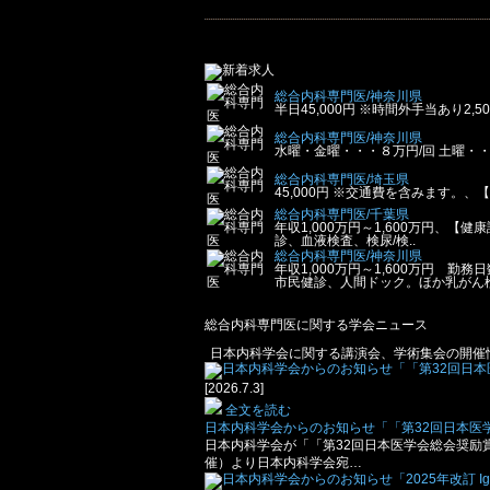
総合内科専門医/神奈川県
半日45,000円 ※時間外手当あり2
総合内科専門医/神奈川県
水曜・金曜・・・８万円/回 土曜・
総合内科専門医/埼玉県
45,000円 ※交通費を含みます。
総合内科専門医/千葉県
年収1,000万円～1,600万円、
診、血液検査、検尿/検..
総合内科専門医/神奈川県
年収1,000万円～1,600万円
市民健診、人間ドック。ほか乳がん検
総合内科専門医に関する学会ニュース
日本内科学会に関する講演会、学術集会の開催
[2026.7.3]
全文を読む
日本内科学会からのお知らせ「「第32回日本医学
日本内科学会が「「第32回日本医学会総会奨励賞
催）より日本内科学会宛…