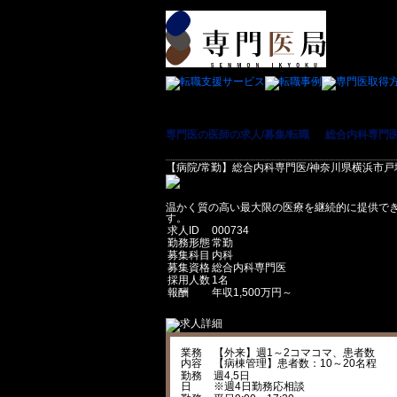
専門医の医師の求人/募集/転職
＞
総合内科専門医
【病院/常勤】総合内科専門医/神奈川県横浜市戸塚
温かく質の高い最大限の医療を継続的に提供で
す。
求人ID
000734
勤務形態
常勤
募集科目
内科
募集資格
総合内科専門医
採用人数
1名
報酬
年収1,500万円～
業務
【外来】週1～2コマコマ、患者数
内容
【病棟管理】患者数：10～20名程
勤務
週4,5日
日
※週4日勤務応相談