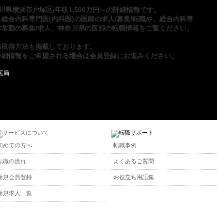
川県横浜市戸塚区/年収1,500万円～の詳細情報です。
、
総合内科専門医(内科医)の医師の求人/募集/転職
や、
総合内科専
常勤の募集/求人
、
神奈川県の医師の転職
情報をご覧ください。
格取得方法
も掲載しております。
詳細情報をご希望される場合は
会員登録
にお進みください。
初めての方へ
転職事例
転職の流れ
よくあるご質問
新規会員登録
お役立ち用語集
新規求人一覧