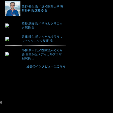
佐野 倫生 氏／浜松医科大学 整
形外科 臨床教授 氏
壁谷 悠介 氏／そうわクリニッ
ク院長 氏
佐藤 理仁 氏／さとう埼玉リウ
マチクリニック院長 氏
小林 奈々 氏／医療法人めぐみ
会 自由が丘メディカルプラザ
副院長 氏
、
過去のインタビューはこちら
開