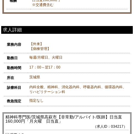
報酬
※交通費含む
求人詳細
【外来】
業務内容
【病棟管理】
毎週/月曜日、火曜日
勤務日
17：00～翌17：00
勤務時間
茨城県
所在
内科全般、精神科、消化器内科、呼吸器内科、循環器内科、
診療科目
リハビリテーション科
指定なし
救急指定
精神科専門医/茨城県高萩市【非常勤/アルバイト/医師】日当直
160,000円「月火曜 日当直」
（求人ID：034217）