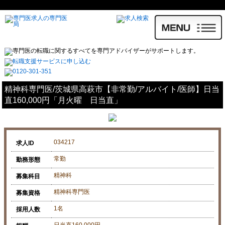
精神科専門医/茨城県高萩市【非常勤/アルバイト/医師】日当
直160,000円「月火曜 日当直」
034217
求人ID
常勤
勤務形態
精神科
募集科目
精神科専門医
募集資格
1名
採用人数
日当直160,000円