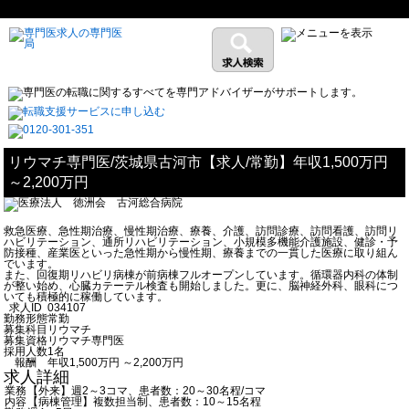
リウマチ専門医/茨城県古河市【求人/常勤】年収1,500万円
～2,200万円
救急医療、急性期治療、慢性期治療、療養、介護、訪問診療、訪問看護、訪問リ
ハビリテーション、通所リハビリテーション、小規模多機能介護施設、健診・予
防接種、産業医といった急性期から慢性期、療養までの一貫した医療に取り組ん
でいます。
また、回復期リハビリ病棟が前病棟フルオープンしています。循環器内科の体制
が整い始め、心臓カテーテル検査も開始しました。更に、脳神経外科、眼科につ
いても積極的に稼働しています。
求人ID
034107
勤務形態
常勤
募集科目
リウマチ
募集資格
リウマチ専門医
採用人数
1名
報酬
年収1,500万円 ～2,200万円
求人詳細
業務
【外来】週2～3コマ、患者数：20～30名程/コマ
内容
【病棟管理】複数担当制、患者数：10～15名程