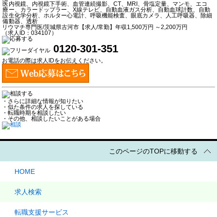
医
内視鏡、内視鏡下手術、血管連続撮影、CT、MRI、骨塩定量、マンモ、エコ
療
ー、カラードップラー、X線テレビ、自動血液ガス分析、自動血球計数、自動
設
生化学分析、ホルター心電計、呼吸機能検査、眼底カメラ、人工呼吸器、除細
備
動器、透析
リウマチ専門医/茨城県古河市【求人/常勤】年収1,500万円 ～2,200万円
（求人ID：034107）
0120-301-351
お電話の際は求人IDをお伝えください。
・さらに詳細な情報が知りたい
・似た条件の求人を探している
・転職時期を相談したい
・その他、相談したいことがある場合
このページのTOPに移動する
HOME
求人検索
転職支援サービス