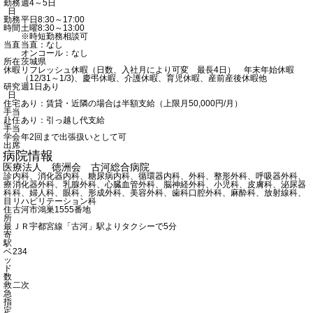
勤務
週4～5日
日
勤務
平日8:30～17:00
時間
土曜8:30～13:00
※時短勤務相談可
当直
当直：なし
オンコール：なし
所在
茨城県
休暇
リフレッシュ休暇（日数、入社月により可変 最長4日） 年末年始休暇
（12/31～1/3)、慶弔休暇、介護休暇、育児休暇、産前産後休暇他
研究
週1日あり
日
住宅
あり：賃貸・近隣の場合は半額支給（上限月50,000円/月）
手当
赴任
あり：引っ越し代支給
手当
学会
年2回まで出張扱いとして可
出席
病院情報
医療法人 徳洲会 古河総合病院
診
内科、消化器内科、糖尿病内科、循環器内科、外科、整形外科、呼吸器外科、
療
消化器外科、乳腺外科、心臓血管外科、脳神経外科、小児科、皮膚科、泌尿器
科
科、婦人科、眼科、形成外科、美容外科、歯科口腔外科、麻酔科、放射線科、
目
リハビリテーション科
住
古河市鴻巣1555番地
所
最
ＪＲ宇都宮線「古河」駅よりタクシーで5分
寄
駅
ベ
234
ッ
ド
数
救
二次
急
指
定