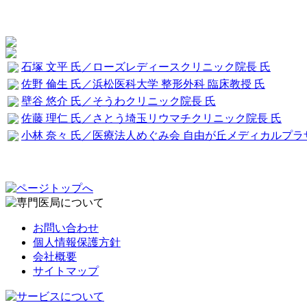
石塚 文平 氏／ローズレディースクリニック院長 氏
佐野 倫生 氏／浜松医科大学 整形外科 臨床教授 氏
壁谷 悠介 氏／そうわクリニック院長 氏
佐藤 理仁 氏／さとう埼玉リウマチクリニック院長 氏
小林 奈々 氏／医療法人めぐみ会 自由が丘メディカルプラ
お問い合わせ
個人情報保護方針
会社概要
サイトマップ