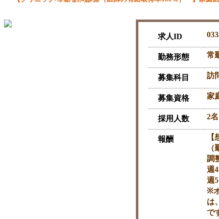
033
求人ID
常
勤務形態
訪
募集科目
家
募集資格
2名
採用人数
【想
報酬
（
調
週4
週5
※
は
で