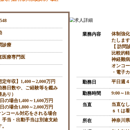
548
勤
体制強化
業務内容
たします
問診療
【 訪問
比較的軽
庭医療専門医
神経難病
オンコー
・電子カ
定年収】1,400～2,000万円
平日週４
勤務日
勤務日数や、ご経験等を鑑み
9:00～1
勤務時間
整あり）
日の場合1,400～1,600万円
当直なし
当直
日の場合1,800～2,000万円
ｓｔは看
オンコール対応をされる場合
、手当・出動手当は別途支給
神奈川県
所在
す。