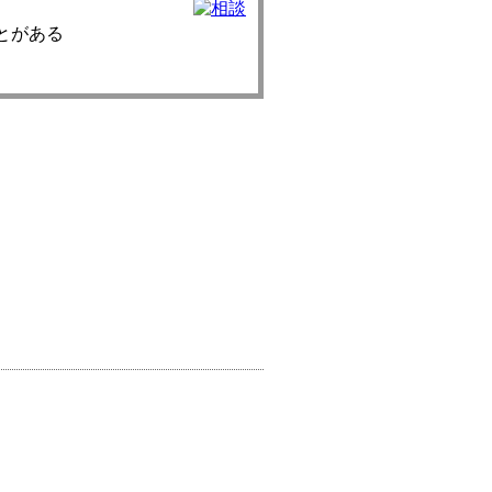
とがある
診療】訪問件数：5～6件/日 ※原
。
給与別途支給、【訪問診療】週6～8コ
コマ程