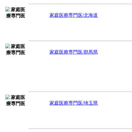
家庭医療専門医/北海道
日勤80,000円 ※交通費別途、【訪問
診、看取りあり
家庭医療専門医/群馬県
年収2,000万円～2,300万円 ※※オン
円/1H、（出動）：10,000円/回、【
6～8施設/日、患者数：30名程/日 ☆
ーム、..
家庭医療専門医/埼玉県
日勤100,000円 ※交通費含む、【訪
／日