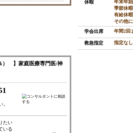
年末年始（
休暇
季節休暇
有給休暇
その他に
年間2回
学会出席
指定なし
救急指定
％） 】家庭医療専門医/神
51
い。
りたい
ている