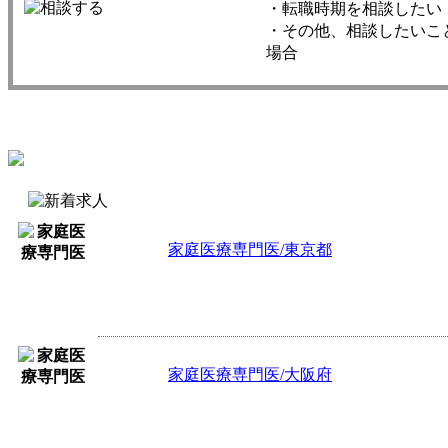
・転職時期を相談したい
・その他、相談したいこ
場合
家庭医療専門医/東京都
日勤90,000円～ ※交通費含む、【訪問
則、看護師・ドライバーが同行します
家庭医療専門医/大阪府
年収1,400万円～1,600万円 ※当直
マ 【内科 外来】午前診・午後診各1