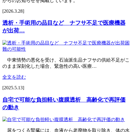
からのお知らせを掲載しています。
[2026.3.28]
透析・手術用の品目など ナフサ不足で医療機器
が出荷…
中東情勢の悪化‌を受け、石油派生品ナフサの供給不​足がこ
のまま深刻化した場合、緊急性の高い医療…
全文を読む
[2025.5.13]
自宅で可能な負担軽い腹膜透析 高齢化で再評価
の動き
尿をつくる腎臓には、血液から老廃物を取り除き、体の水