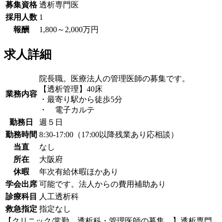
募集資格
透析専門医
採用人数
1
報酬
1,800～2,000万円
求人詳細
院長職。医療法人の管理医師の募集です。
【透析管理】40床
業務内容
・最寄り駅から徒歩5分
・ 電子カルテ
勤務日
週５日
勤務時間
8:30‐17:00（17:00以降残業あり応相談）
当直
なし
所在
大阪府
休暇
年次有給休暇ほかあり
学会出席
可能です。法人からの費用補助あり
診療科目
人工透析科
救急指定
指定なし
【クリニック/常勤 透析科・管理医師の募集 】透析専門