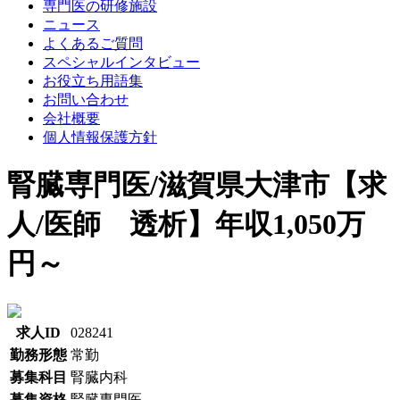
専門医の研修施設
ニュース
よくあるご質問
スペシャルインタビュー
お役立ち用語集
お問い合わせ
会社概要
個人情報保護方針
腎臓専門医/滋賀県大津市【求
人/医師 透析】年収1,050万
円～
求人ID
028241
勤務形態
常勤
募集科目
腎臓内科
募集資格
腎臓専門医