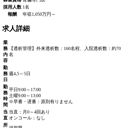
採用人数
1名
報酬
年収1,050万円～
求人詳細
業
務
【透析管理】外来透析数：160名程、入院透析数：約70
内
名
容
勤
務
週4,5～5日
日
勤
平日9:00～17:00
務
土曜9:00～13:00
時
※早番・遅番：原則有りません
間
当
当直：月0～4回あり
直
オンコール：なし
所
滋賀県