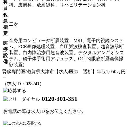
科
科、皮膚科、放射線科、リハビリテーション科
目
救
急
二次
指
定
全身用コンピュータ断層装置、MRI、電子内視鏡システ
医
ム、FCR画像処理装置、血圧脈波検査装置、超音波診断
療
装置、白内障治療用超音波装置、デジタルアンギオシス
設
テム、硝子体手術用アギュラス、OCT3(眼底断層画像撮
備
影装置)
腎臓専門医/滋賀県大津市【求人/医師 透析】年収1,050万円
～
（求人ID：028241）
0120-301-351
お電話の際は求人IDをお伝えください。