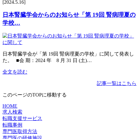
[2024.5.16]
日本腎臓学会からのお知らせ「第 19回 腎病理夏の
学校…
日本腎臓学会が「第 19回 腎病理夏の学校」に関して発表し
た。 ■会 期：2024 年 8 月 31 日 (土)…
全文を読む
記事一覧はこちら
このページのTOPに移動する
HOME
求人検索
転職支援サービス
転職事例
専門医取得方法
専門医の研修施設