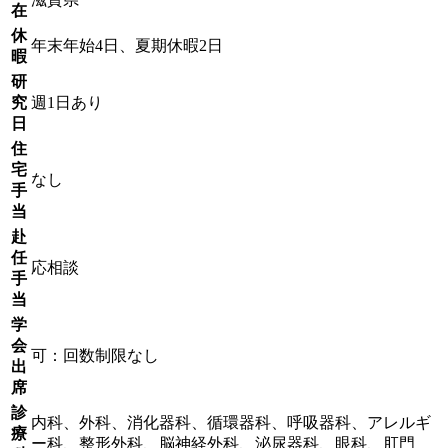
在
休
年末年始4日、夏期休暇2日
暇
研
究
週1日あり
日
住
宅
なし
手
当
赴
任
応相談
手
当
学
会
可：回数制限なし
出
席
診
内科、外科、消化器科、循環器科、呼吸器科、アレルギ
療
ー科、整形外科、脳神経外科、泌尿器科、眼科、肛門