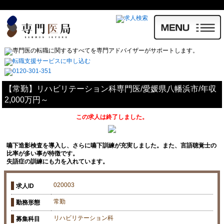
【常勤】リハビリテーション科専門医/愛媛県八幡浜市/年収
2,000万円～
この求人は終了しました。
嚥下造影検査を導入し、さらに嚥下訓練が充実しました。また、言語聴覚士の
比率が多い事が特徴です。
失語症の訓練にも力を入れています。
020003
求人ID
常勤
勤務形態
リハビリテーション科
募集科目