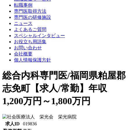
転職事例
専門医取得方法
専門医の研修施設
ニュース
よくあるご質問
スペシャルインタビュー
お役立ち用語集
お問い合わせ
会社概要
個人情報保護方針
総合内科専門医/福岡県粕屋郡
志免町【求人/常勤】年収
1,200万円～1,800万円
求人ID
019836