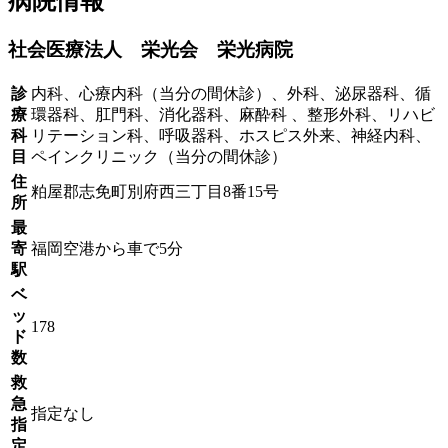
病院情報
社会医療法人 栄光会 栄光病院
診
内科、心療内科（当分の間休診）、外科、泌尿器科、循
療
環器科、肛門科、消化器科、麻酔科 、整形外科、リハビ
科
リテーション科、呼吸器科、ホスピス外来、神経内科、
目
ペインクリニック（当分の間休診）
住
粕屋郡志免町別府西三丁目8番15号
所
最
寄
福岡空港から車で5分
駅
ベ
ッ
178
ド
数
救
急
指定なし
指
定