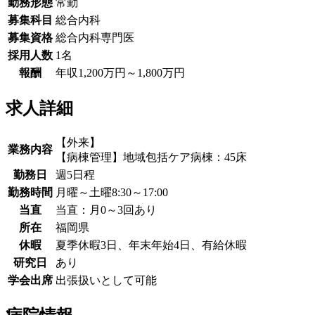
勤務形態
常勤
募集科目
総合内科
募集資格
総合内科専門医
採用人数
1名
報酬
年収1,200万円～1,800万円
求人詳細
【外来】
業務内容
【病棟管理】地域包括ケア病棟：45床
勤務日
週5日程
勤務時間
月曜～土曜8:30～17:00
当直
当直：月0～3回あり
所在
福岡県
休暇
夏季休暇3日、年末年始4日、有給休暇
研究日
あり
学会出席
出張扱いとして可能