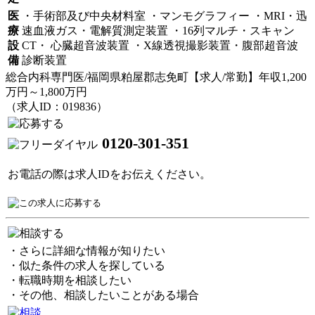
医
・手術部及び中央材料室 ・マンモグラフィー ・MRI・迅
療
速血液ガス・電解質測定装置 ・16列マルチ・スキャン
設
CT・ 心臓超音波装置 ・X線透視撮影装置・腹部超音波
備
診断装置
総合内科専門医/福岡県粕屋郡志免町【求人/常勤】年収1,200
万円～1,800万円
（求人ID：019836）
0120-301-351
お電話の際は求人IDをお伝えください。
・さらに詳細な情報が知りたい
・似た条件の求人を探している
・転職時期を相談したい
・その他、相談したいことがある場合