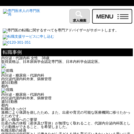
転職事例
内分泌・代謝内科 女性 38歳
取得資格は、日本尿病学会認定専門医、日本内科学会認定医。
内分泌・糖尿病・代謝内科
内分泌代謝内科外来、病棟管理
週5日勤務
都内
内分泌・糖尿病・代謝内科
内分泌代謝内科外来、病棟管理
週5日勤務
都内
転職のきっかけ
激務により体調を崩したため。また、出産や育児の可能な医療機関に移りたかっ
たためです。
新しい職場へのご要望
出産の為の休暇（産休及び育休）が無理なく取れること、代謝内分泌内科医とし
ての勤務ができること、を希望しました。
転職活動の経過
代謝内分泌内科医として働きながら子どもを持ち育てていきたいという思いに共