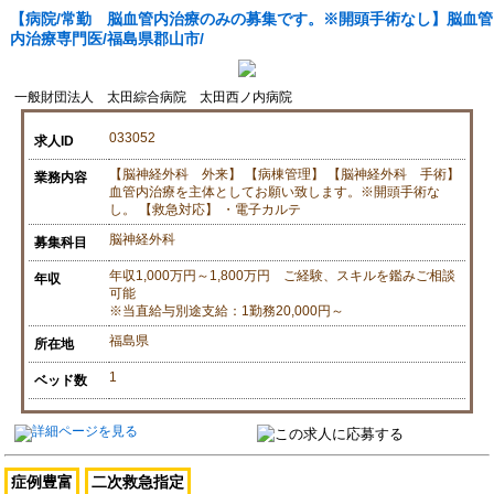
【病院/常勤 脳血管内治療のみの募集です。※開頭手術なし】脳血管
内治療専門医/福島県郡山市/
一般財団法人 太田綜合病院 太田西ノ内病院
033052
求人ID
【脳神経外科 外来】 【病棟管理】 【脳神経外科 手術】
業務内容
血管内治療を主体としてお願い致します。※開頭手術な
し。 【救急対応】 ・電子カルテ
脳神経外科
募集科目
年収1,000万円～1,800万円 ご経験、スキルを鑑みご相談
年収
可能
※当直給与別途支給：1勤務20,000円～
福島県
所在地
1
ベッド数
症例豊富
二次救急指定