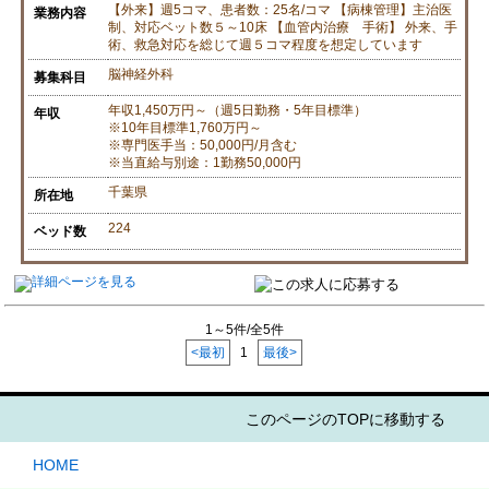
【外来】週5コマ、患者数：25名/コマ 【病棟管理】主治医
業務内容
制、対応ベット数５～10床 【血管内治療 手術】 外来、手
術、救急対応を総じて週５コマ程度を想定しています
脳神経外科
募集科目
年収1,450万円～（週5日勤務・5年目標準）
年収
※10年目標準1,760万円～
※専門医手当：50,000円/月含む
※当直給与別途：1勤務50,000円
千葉県
所在地
224
ベッド数
1～5件/全5件
<最初
1
最後>
このページのTOPに移動する
HOME