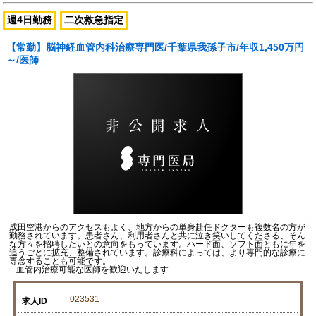
週4日勤務
二次救急指定
【常勤】脳神経血管内科治療専門医/千葉県我孫子市/年収1,450万円
～/医師
成田空港からのアクセスもよく、地方からの単身赴任ドクターも複数名の方が
勤務されています。患者さん、利用者さんと共に泣き笑いしてくださる、そん
な方々を招聘したいとの意向をもっています。ハード面、ソフト面ともに年を
追うごとに拡充、整備されています。診療科によっては、より専門的な診療に
専念することも可能です。
血管内治療可能な医師を歓迎いたします
023531
求人ID