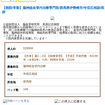
【病院/常勤】脳神経血管内治療専門医/群馬県伊勢崎市/年収応相談/医
師
公益財団法人 脳血管研究所 美原記念病院
急性期治療から回復期のリハビリテーションまで幅広く医療を提供されていま
す。同二次医療圏での脳神経疾患の救急応需率も高く、血管内治療専門医・指
導医、脳神経外科指導医、神経内科専門医・指導医の取得に向けた研鑽を積む
ことができます。
☆院内保育所を完備しています！
028608
求人ID
【外来】週1～2日 【病棟管理】 【手術】手術件数：631件/
業務内容
年（令和3年）※内、時間外手術：215件
脳神経血管内治療
募集科目
年収応相談
年収
群馬県
所在地
199
ベッド数