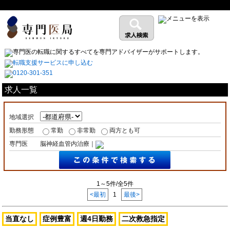
求人一覧
地域選択
勤務形態
常勤
非常勤
両方とも可
専門医
脳神経血管内治療｜
1～5件/全5件
<最初
1
最後>
当直なし
症例豊富
週4日勤務
二次救急指定