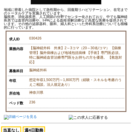
地域に密着した病院として急性期から、回復期リハビリテーション、在宅まで
のトータルケアを実施されています。
脳疾患、消化器疾患、人工関節の分野でセンター化されており、中でも脳神経
疾患では血管内治療や、t-PAによる血栓溶解治療など高度な医療を提供されて
います。その他の泌尿器科、眼科、婦人科といった外科系治療についても積極
的に行っています。
030426
求人ID
【脳神経外科 外来】2～3コマ（20～30名/コマ） 【病棟
業務内容
管理】脳外病棟および地域包括病棟 【手術】専門医必須。
特に脳神経血管治療専門医をお持ちの方を優遇。 【救急対
応】
脳神経外科
募集科目
想定年収1,500万円～1,800万円（経験・スキルを考慮のう
年収
えご相談。法人規定あり）
神奈川県
所在地
236
ベッド数
当直なし
週4日勤務