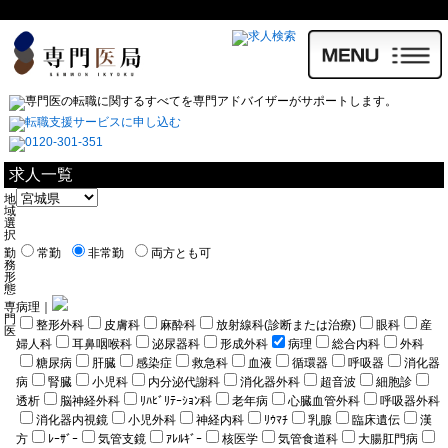
求人一覧
地
域
選
択
勤
常勤
非常勤
両方とも可
務
形
態
専
病理｜
門
整形外科
皮膚科
麻酔科
放射線科(診断または治療)
眼科
産
医
婦人科
耳鼻咽喉科
泌尿器科
形成外科
病理
総合内科
外科
糖尿病
肝臓
感染症
救急科
血液
循環器
呼吸器
消化器
病
腎臓
小児科
内分泌代謝科
消化器外科
超音波
細胞診
透析
脳神経外科
ﾘﾊﾋﾞﾘﾃｰｼｮﾝ科
老年病
心臓血管外科
呼吸器外科
消化器内視鏡
小児外科
神経内科
ﾘｳﾏﾁ
乳腺
臨床遺伝
漢
方
ﾚｰｻﾞｰ
気管支鏡
ｱﾚﾙｷﾞｰ
核医学
気管食道科
大腸肛門病