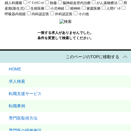
婦人科腫瘍
ﾍﾟｲﾝｸﾘﾆｯｸ
熱傷
脳神経血管内治療
がん薬物療法
周
産期(新生児)
生殖医療
小児神経
精神科
家庭医療
人間ﾄﾞｯｸ
呼吸器内視鏡
内科認定医
外科認定医
その他
一致する求人がありませんでした。
条件を変更して検索してください。
このページのTOPに移動する
HOME
求人検索
転職支援サービス
転職事例
専門医取得方法
専門医の研修施設