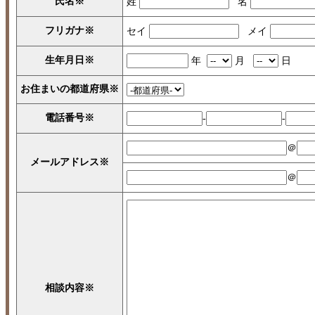
氏名
※
姓
名
フリガナ
※
セイ
メイ
生年月日
※
年
月
日
お住まいの都道府県
※
電話番号
※
-
-
＠
メールアドレス
※
＠
相談内容
※