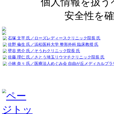
個人情報を扱う
安全性を
石塚 文平 氏／ローズレディースクリニック院長 氏
佐野 倫生 氏／浜松医科大学 整形外科 臨床教授 氏
壁谷 悠介 氏／そうわクリニック院長 氏
佐藤 理仁 氏／さとう埼玉リウマチクリニック院長 氏
小林 奈々 氏／医療法人めぐみ会 自由が丘メディカルプラ