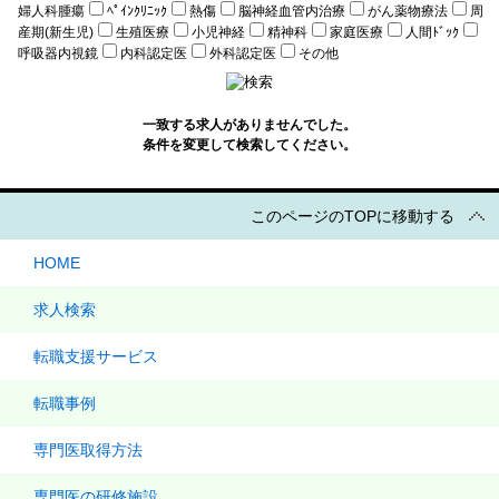
婦人科腫瘍
ﾍﾟｲﾝｸﾘﾆｯｸ
熱傷
脳神経血管内治療
がん薬物療法
周
産期(新生児)
生殖医療
小児神経
精神科
家庭医療
人間ﾄﾞｯｸ
呼吸器内視鏡
内科認定医
外科認定医
その他
一致する求人がありませんでした。
条件を変更して検索してください。
このページのTOPに移動する
HOME
求人検索
転職支援サービス
転職事例
専門医取得方法
専門医の研修施設