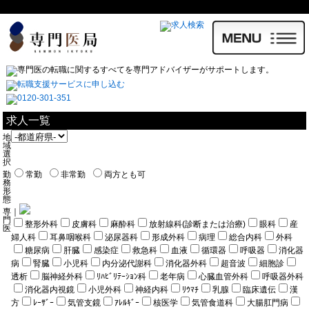
求人一覧
地
域
選
択
勤
常勤
非常勤
両方とも可
務
形
態
専
｜
門
整形外科
皮膚科
麻酔科
放射線科(診断または治療)
眼科
産
医
婦人科
耳鼻咽喉科
泌尿器科
形成外科
病理
総合内科
外科
糖尿病
肝臓
感染症
救急科
血液
循環器
呼吸器
消化器
病
腎臓
小児科
内分泌代謝科
消化器外科
超音波
細胞診
透析
脳神経外科
ﾘﾊﾋﾞﾘﾃｰｼｮﾝ科
老年病
心臓血管外科
呼吸器外科
消化器内視鏡
小児外科
神経内科
ﾘｳﾏﾁ
乳腺
臨床遺伝
漢
方
ﾚｰｻﾞｰ
気管支鏡
ｱﾚﾙｷﾞｰ
核医学
気管食道科
大腸肛門病