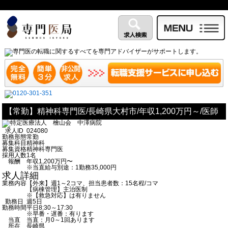
【常勤】精神科専門医/長崎県大村市/年収1,200万円～/医師
求人ID
024080
勤務形態
常勤
募集科目
精神科
募集資格
精神科専門医
採用人数
1名
報酬
年収1,200万円〜
※当直給与別途：1勤務35,000円
求人詳細
業務内容
【外来】週1～2コマ、担当患者数：15名程/コマ
【病棟管理】主治医制
※【救急対応】は有りません
勤務日
週5日
勤務時間
平日8:30～17:30
※早番・遅番：有ります
当直
当直：月0～1回あります
所在
長崎県