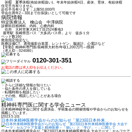
休暇
夏季休暇(有給休暇扱い)、年末年始休暇4日、産休、育休、有給休暇
住宅手当
有りません
赴任手当
有ります：上限50,000円
学会出席
年2～3回まで出張扱いとして可能です
病院情報
特定医療法人 檜山会 中澤病院
診療科目
精神科、内科、心療内科
住所
大村市東大村1丁目2524番地3
最寄駅
長崎県営バス「大多武バス停」より 徒歩１分
ベッド数
160
救急指定
指定なし
医療設備
CT、透視撮影台装置、レントゲン、脳波計、心電計など
【常勤】精神科専門医/長崎県大村市/年収1,200万円～/医師
（求人ID：024080）
0120-301-351
お電話の際は求人IDをお伝えください。
・さらに詳細な情報が知りたい
・似た条件の求人を探している
・転職時期を相談したい
・その他、相談したいことがある場合
精神科専門医に関する学会ニュース
日本精神神経学会に関する講演会、学術集会の開催情報や学会からのお知らせを
掲載しています。
[2023.5.10]
日本外来精神医療学会からのお知らせ「第23回日本外来…
日本外来精神医療学会が「第23回日本外来精神医療学会 大会テーマ：セルフケア